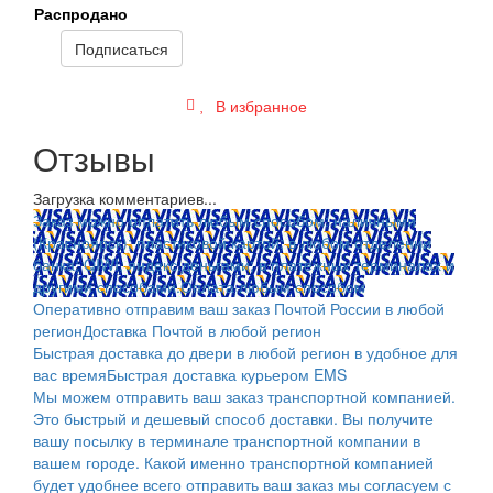
Распродано
Подписаться
В избранное
Отзывы
Загрузка комментариев...
Заказ можно оплатить любым способом: наличными
(Красноярск); пластиковой картой; в любом отделении
банка; QIWI, яндекс.деньгами; в платежных терминалах и
другими способами.
Оплата любым способом
Оперативно отправим ваш заказ Почтой России в любой
регион
Доставка Почтой в любой регион
Быстрая доставка до двери в любой регион в удобное для
вас время
Быстрая доставка курьером EMS
Мы можем отправить ваш заказ транспортной компанией.
Это быстрый и дешевый способ доставки. Вы получите
вашу посылку в терминале транспортной компании в
вашем городе. Какой именно транспортной компанией
будет удобнее всего отправить ваш заказ мы согласуем с