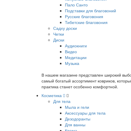
Пало Санто
Подставки для благовоний
Русские благовония
Тибетские благовония
Садху доски
Четки
Диски
Аудиокниги
Видео
Медитации
Музыка
В нашем магазине представлен широкий выбор
самый богатый ассортимент ковриков, которы
практика станет особенно комфортной.
Косметика
Для тела
Мыла и гели
Аксессуары для тела
Дезодоранты
Для ванны
Крема