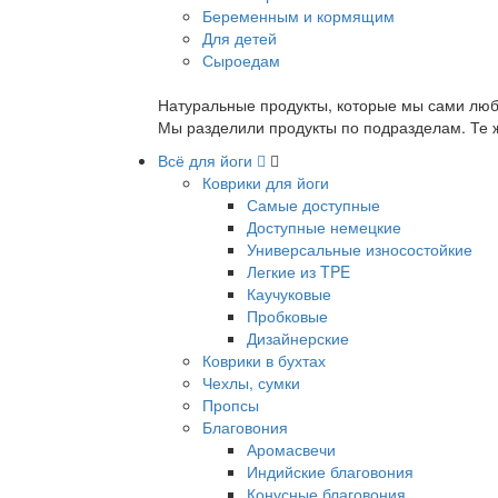
Беременным и кормящим
Для детей
Сыроедам
Натуральные продукты, которые мы сами люб
Мы разделили продукты по подразделам. Те ж
Всё для йоги
Коврики для йоги
Самые доступные
Доступные немецкие
Универсальные износостойкие
Легкие из TPE
Каучуковые
Пробковые
Дизайнерские
Коврики в бухтах
Чехлы, сумки
Пропсы
Благовония
Аромасвечи
Индийские благовония
Конусные благовония