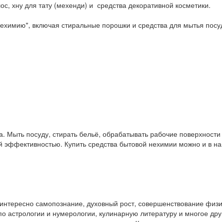
ос, хну для тату (мехенди) и средства декоративной косметики.
ехимию", включая стиральные порошки и средства для мытья посу
. Мыть посуду, стирать бельё, обрабатывать рабочие поверхност
ой эффективностью. Купить средства бытовой нехимии можно и в 
у интересно самопознание, духовный рост, совершенствование физ
и по астрологии и нумерологии, кулинарную литературу и многое др