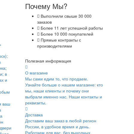
Почему Мы?
Выполнили свыше 30 000
заказов
Более 11 лет успешной работы
Более 10 000 покупателей
Прямые контракты с
ь
производителями
ск);
Полезная информация
в
ка;
О магазине
и; в
Мы сами едим то, что продаем.
ах и
Узнайте больше о нашем магазине: кто
мы, наши клиенты и почему они
юбым
выбрали именно нас. Наши контакты и
реквизиты.
м ваш
в
Доставка
ка
Доставим ваш заказ в любой регион
он
России, в удобное время и день.
 двери
Работаем для вас, без выходных.
обное