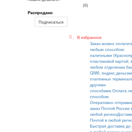
(0)
Распродано
Подписаться
В избранное
Заказ можно оплатит
любым способом:
наличными (Краснояр
пластиковой картой; 
любом отделении бан
QIWI, яндекс.деньгам
платежных терминал
другими
способами.
Оплата л
способом
Оперативно отправи
заказ Почтой России 
любой регион
Достав
Почтой в любой реги
Быстрая доставка до
в любой регион в уд