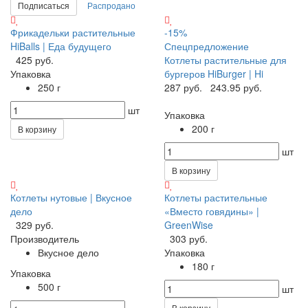
Подписаться
Распродано
Фрикадельки растительные
-15%
HiBalls | Еда будущего
Спецпредложение
425 руб.
Котлеты растительные для
Упаковка
бургеров HiBurger | Hi
250 г
287 руб.
243.95 руб.
шт
Упаковка
200 г
В корзину
шт
В корзину
Котлеты нутовые | Вкусное
Котлеты растительные
дело
«Вместо говядины» |
329 руб.
GreenWise
Производитель
303 руб.
Вкусное дело
Упаковка
180 г
Упаковка
500 г
шт
В корзину