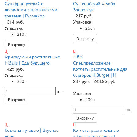
Суп французский с
Суп сербский 4 Боба |
лисичками и прованскими
Здороведа
травами | Гурмайор
217 руб.
314 руб.
Упаковка
Упаковка
250 г
210 г
В корзину
В корзину
Фрикадельки растительные
-15%
HiBalls | Еда будущего
Спецпредложение
425 руб.
Котлеты растительные для
Упаковка
бургеров HiBurger | Hi
250 г
287 руб.
243.95 руб.
шт
Упаковка
200 г
В корзину
шт
В корзину
Котлеты нутовые | Вкусное
Котлеты растительные
дело
«Вместо говядины» |