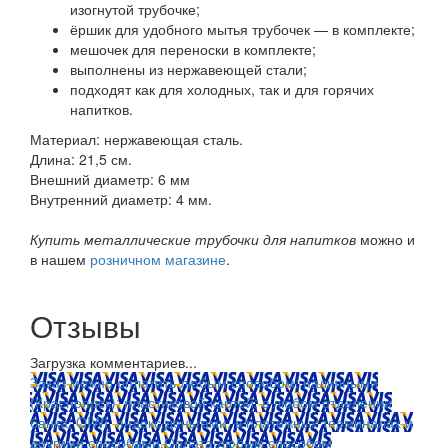
изогнутой трубочке;
ёршик для удобного мытья трубочек — в комплекте;
мешочек для переноски в комплекте;
выполнены из нержавеющей стали;
подходят как для холодных, так и для горячих
напитков.
Материал: нержавеющая сталь.
Длина: 21,5 см.
Внешний диаметр: 6 мм
Внутренний диаметр: 4 мм.
Купить металлические трубочки для напитков
можно и
в нашем
розничном магазине
.
Отзывы
Загрузка комментариев...
Заказ можно оплатить любым способом: наличными
(Красноярск); пластиковой картой; в любом отделении
банка; QIWI, яндекс.деньгами; в платежных терминалах и
другими способами.
Оплата любым способом