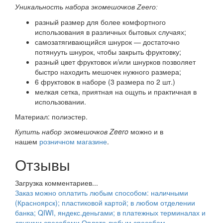
Уникальность набора экомешочков Zeero:
разный размер для более комфортного
использования в различных бытовых случаях;
самозатягивающийся шнурок — достаточно
потянууть шнурок, чтобы закрыть фруктовку;
разный цвет фруктовок и/или шнурков позволяет
быстро находить мешочек нужного размера;
6 фруктовок в наборе (3 размера по 2 шт.)
мелкая сетка, приятная на ощупь и практичная в
использовании.
Материал: полиэстер.
Купить набор экомешочков Zeero
можно и в
нашем
розничном магазине
.
Отзывы
Загрузка комментариев...
Заказ можно оплатить любым способом: наличными
(Красноярск); пластиковой картой; в любом отделении
банка; QIWI, яндекс.деньгами; в платежных терминалах и
другими способами.
Оплата любым способом