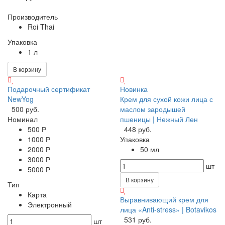
Производитель
Roi Thai
Упаковка
1 л
В корзину
Подарочный сертификат
Новинка
NewYog
Крем для сухой кожи лица с
500 руб.
маслом зародышей
Номинал
пшеницы | Нежный Лен
500 Р
448 руб.
1000 Р
Упаковка
2000 Р
50 мл
3000 Р
шт
5000 Р
В корзину
Тип
Карта
Выравнивающий крем для
Электронный
лица «Anti-stress» | Botavikos
531 руб.
шт