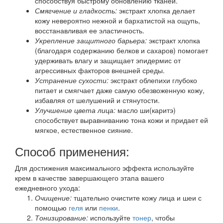
способствуя быстрому обновлению тканей.
Смягчение и гладкость:
экстракт хлопка делает
кожу невероятно нежной и бархатистой на ощупь,
восстанавливая ее эластичность.
Укрепление защитного барьера:
экстракт хлопка
(благодаря содержанию белков и сахаров) помогает
удерживать влагу и защищает эпидермис от
агрессивных факторов внешней среды.
Устранение сухости:
экстракт облепихи глубоко
питает и смягчает даже самую обезвоженную кожу,
избавляя от шелушений и стянутости.
Улучшение цвета лица:
масло ши(каритэ)
способствует выравниванию тона кожи и придает ей
мягкое, естественное сияние.
Способ применения:
Для достижения максимального эффекта используйте
крем в качестве завершающего этапа вашего
ежедневного ухода:
Очищение:
тщательно очистите кожу лица и шеи с
помощью
геля
или
пенки
.
Тонизирование:
используйте
тонер
, чтобы