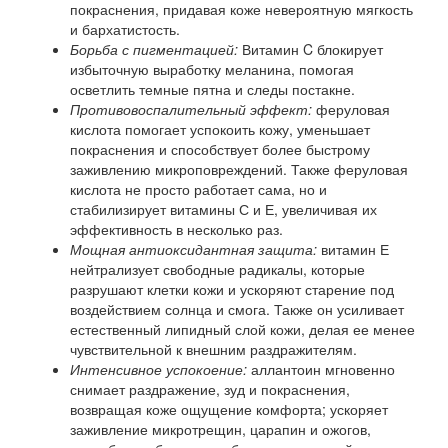
покраснения, придавая коже невероятную мягкость
и бархатистость.
Борьба с пигментацией:
Витамин C блокирует
избыточную выработку меланина, помогая
осветлить темные пятна и следы постакне.
Противовоспалительный эффект:
феруловая
кислота помогает успокоить кожу, уменьшает
покраснения и способствует более быстрому
заживлению микроповреждений. Также феруловая
кислота не просто работает сама, но и
стабилизирует витамины С и Е, увеличивая их
эффективность в несколько раз.
Мощная антиоксидантная защита:
витамин Е
нейтрализует свободные радикалы, которые
разрушают клетки кожи и ускоряют старение под
воздействием солнца и смога. Также он усиливает
естественный липидный слой кожи, делая ее менее
чувствительной к внешним раздражителям.
Интенсивное успокоение:
аллантоин мгновенно
снимает раздражение, зуд и покраснения,
возвращая коже ощущение комфорта; ускоряет
заживление микротрещин, царапин и ожогов,