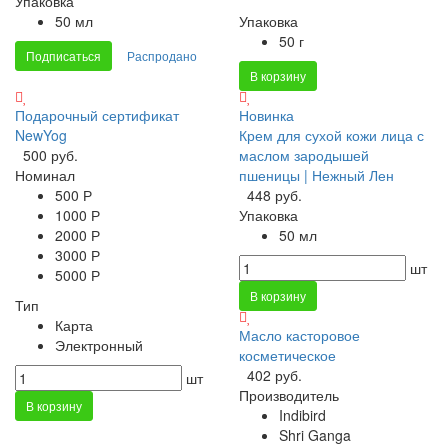
Упаковка
50 мл
Упаковка
50 г
Подписаться
Распродано
В корзину
Подарочный сертификат
Новинка
NewYog
Крем для сухой кожи лица с
500 руб.
маслом зародышей
Номинал
пшеницы | Нежный Лен
500 Р
448 руб.
1000 Р
Упаковка
2000 Р
50 мл
3000 Р
шт
5000 Р
В корзину
Тип
Карта
Масло касторовое
Электронный
косметическое
402 руб.
шт
Производитель
В корзину
Indibird
Shri Ganga