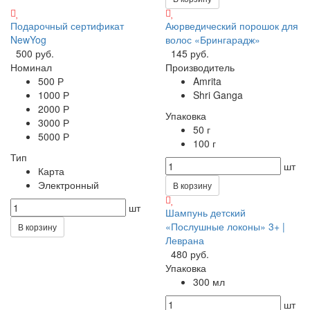
Подарочный сертификат
Аюрведический порошок для
NewYog
волос «Брингарадж»
500 руб.
145 руб.
Номинал
Производитель
500 Р
Amrita
1000 Р
Shri Ganga
2000 Р
Упаковка
3000 Р
50 г
5000 Р
100 г
Тип
шт
Карта
Электронный
В корзину
шт
Шампунь детский
«Послушные локоны» 3+ |
В корзину
Леврана
480 руб.
Упаковка
300 мл
шт