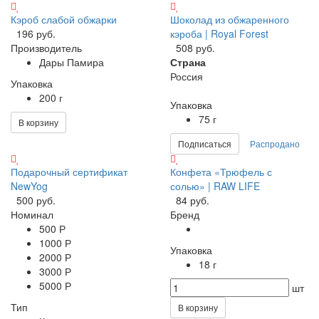
Кэроб слабой обжарки
Шоколад из обжаренного
196 руб.
кэроба | Royal Forest
Производитель
508 руб.
Дары Памира
Страна
Россия
Упаковка
200 г
Упаковка
75 г
В корзину
Подписаться
Распродано
Подарочный сертификат
Конфета «Трюфель с
NewYog
солью» | RAW LIFE
500 руб.
84 руб.
Номинал
Бренд
500 Р
1000 Р
Упаковка
2000 Р
18 г
3000 Р
5000 Р
шт
Тип
В корзину