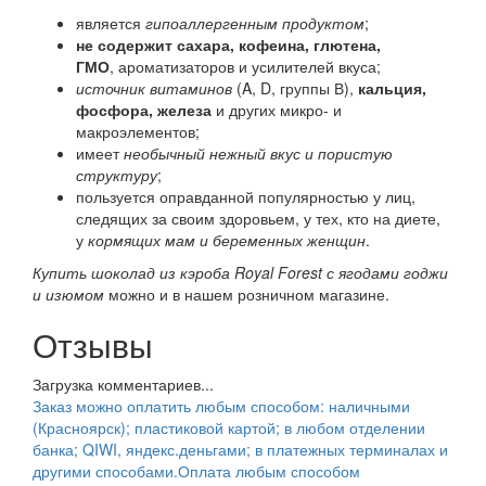
является
гипоаллергенным продуктом
;
не содержит сахара, кофеина, глютена,
ГМО
, ароматизаторов и усилителей вкуса;
источник витаминов
(A, D, группы В),
кальция,
фосфора, железа
и других микро- и
макроэлементов;
имеет
необычный нежный вкус и пористую
структуру
;
пользуется оправданной популярностью у лиц,
следящих за своим здоровьем, у тех, кто на диете,
у
кормящих мам и беременных женщин
.
Купить шоколад из кэроба Royal Forest с ягодами годжи
и изюмом
можно и в нашем розничном магазине.
Отзывы
Загрузка комментариев...
Заказ можно оплатить любым способом: наличными
(Красноярск); пластиковой картой; в любом отделении
банка; QIWI, яндекс.деньгами; в платежных терминалах и
другими способами.
Оплата любым способом