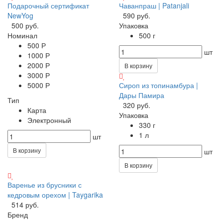
Подарочный сертификат
Чаванпраш | Patanjali
NewYog
590 руб.
500 руб.
Упаковка
Номинал
500 г
500 Р
шт
1000 Р
2000 Р
В корзину
3000 Р
5000 Р
Сироп из топинамбура |
Дары Памира
Тип
320 руб.
Карта
Упаковка
Электронный
330 г
1 л
шт
В корзину
шт
В корзину
Варенье из брусники с
кедровым орехом | Taygarika
514 руб.
Бренд