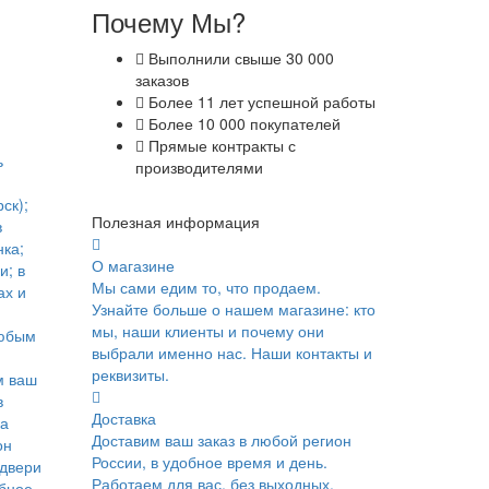
Почему Мы?
Выполнили свыше 30 000
заказов
Более 11 лет успешной работы
Более 10 000 покупателей
Прямые контракты с
ь
производителями
ск);
Полезная информация
в
ка;
О магазине
и; в
Мы сами едим то, что продаем.
ах и
Узнайте больше о нашем магазине: кто
мы, наши клиенты и почему они
юбым
выбрали именно нас. Наши контакты и
реквизиты.
м ваш
в
Доставка
ка
Доставим ваш заказ в любой регион
он
России, в удобное время и день.
 двери
Работаем для вас, без выходных.
обное