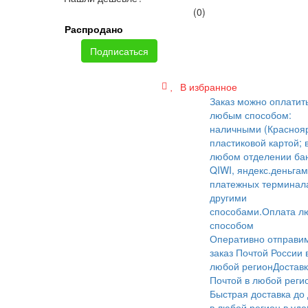
(0)
Распродано
Подписаться
В избранное
Заказ можно оплатит
любым способом:
наличными (Краснояр
пластиковой картой; 
любом отделении бан
QIWI, яндекс.деньгам
платежных терминал
другими
способами.
Оплата л
способом
Оперативно отправи
заказ Почтой России 
любой регион
Достав
Почтой в любой реги
Быстрая доставка до
в любой регион в уд