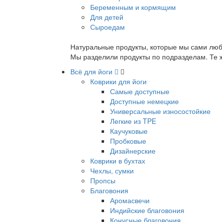
Беременным и кормящим
Для детей
Сыроедам
Натуральные продукты, которые мы сами люб
Мы разделили продукты по подразделам. Те ж
Всё для йоги
Коврики для йоги
Самые доступные
Доступные немецкие
Универсальные износостойкие
Легкие из TPE
Каучуковые
Пробковые
Дизайнерские
Коврики в бухтах
Чехлы, сумки
Пропсы
Благовония
Аромасвечи
Индийские благовония
Конусные благовония