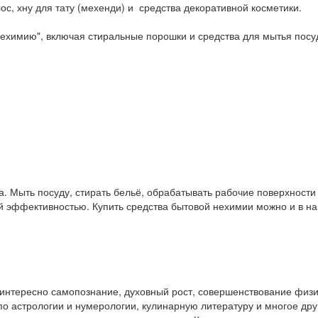
ос, хну для тату (мехенди) и средства декоративной косметики.
ехимию", включая стиральные порошки и средства для мытья посу
. Мыть посуду, стирать бельё, обрабатывать рабочие поверхност
ой эффективностью. Купить средства бытовой нехимии можно и в 
у интересно самопознание, духовный рост, совершенствование физ
и по астрологии и нумерологии, кулинарную литературу и многое др