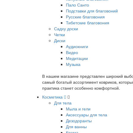
Пало Санто
Подставки для благовоний
Русские благовония
Тибетские благовония
Садху доски
Четки
Диски
Аудиокниги
Видео
Медитации
Музыка
В нашем магазине представлен широкий выбор
самый богатый ассортимент ковриков, которы
практика станет особенно комфортной.
Косметика
Для тела
Мыла и гели
Аксессуары для тела
Дезодоранты
Для ванны
Крема