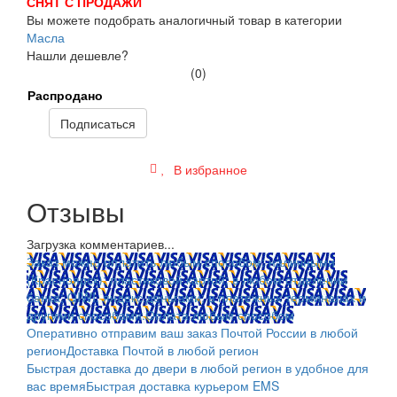
СНЯТ С ПРОДАЖИ
Вы можете подобрать аналогичный товар в категории
Масла
Нашли дешевле?
(0)
Распродано
Подписаться
В избранное
Отзывы
Загрузка комментариев...
Заказ можно оплатить любым способом: наличными
(Красноярск); пластиковой картой; в любом отделении
банка; QIWI, яндекс.деньгами; в платежных терминалах и
другими способами.
Оплата любым способом
Оперативно отправим ваш заказ Почтой России в любой
регион
Доставка Почтой в любой регион
Быстрая доставка до двери в любой регион в удобное для
вас время
Быстрая доставка курьером EMS