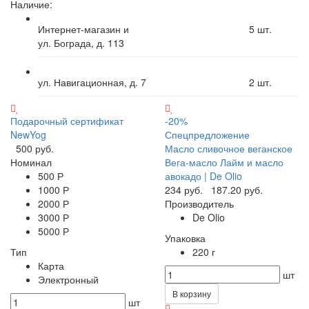
Наличие:
Интернет-магазин и
5
шт.
ул. Бограда, д. 113
ул. Навигационная, д. 7
2
шт.
Подарочный сертификат
-20%
NewYog
Спецпредложение
500 руб.
Масло сливочное веганское
Номинал
Вега-масло Лайм и масло
500 Р
авокадо | De Olio
1000 Р
234 руб.
187.20 руб.
2000 Р
Производитель
3000 Р
De Olio
5000 Р
Упаковка
Тип
220 г
Карта
шт
Электронный
В корзину
шт