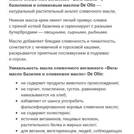
базиликом и оливковым маслом De Olio
—
натуральный растительный аналог сливочного масла.
Нежная масса-крем имеет легкий привкус оливок
с пряной ноткой базилика и гармонирует с разными
бутербродами — овощными, сырными, рыбными.
Масло добавляет блюдам сливочность и пикантность,
сочетается с чечевичной и гороховой кашами,
раскрывается приятным послевкусием в подливах
и соусах.
Уникальность масла сливочного веганского «Вега-
масло Базилик и оливковое масло» De Olio:
не содержит продукты животного происхождения;
не горчит, пластичное, густое, равномерно
намазывается на хлеб;
избавляет от шанса употребить
фальсифицированное коровье сливочное масло;
не содержит холестерин;
источник витаминов, пищевых волокон,
растительного белка и жирных кислот;
для веганов, вегетарианцев, людей, соблюдающих