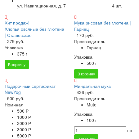
ул. Навигационная, д. 7
4
шт.
Хит продаж!
Мука рисовая без глютена |
Хлопья овсяные без глютена
Гарнец
| Сташевское
170 руб.
279 руб.
Производитель
Упаковка
Гарнец
375 г
Упаковка
500 г
В корзину
В корзину
Подарочный сертификат
Миндальная мука
NewYog
436 руб.
500 руб.
Производитель
Номинал
Mute
500 Р
Упаковка
1000 Р
100 г
2000 Р
3000 Р
шт
5000 Р
В корзину