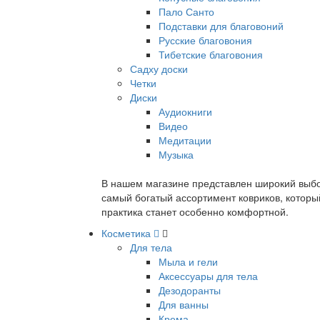
Пало Санто
Подставки для благовоний
Русские благовония
Тибетские благовония
Садху доски
Четки
Диски
Аудиокниги
Видео
Медитации
Музыка
В нашем магазине представлен широкий выбор
самый богатый ассортимент ковриков, которы
практика станет особенно комфортной.
Косметика
Для тела
Мыла и гели
Аксессуары для тела
Дезодоранты
Для ванны
Крема