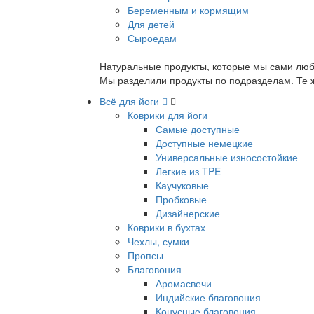
Беременным и кормящим
Для детей
Сыроедам
Натуральные продукты, которые мы сами люб
Мы разделили продукты по подразделам. Те ж
Всё для йоги
Коврики для йоги
Самые доступные
Доступные немецкие
Универсальные износостойкие
Легкие из TPE
Каучуковые
Пробковые
Дизайнерские
Коврики в бухтах
Чехлы, сумки
Пропсы
Благовония
Аромасвечи
Индийские благовония
Конусные благовония