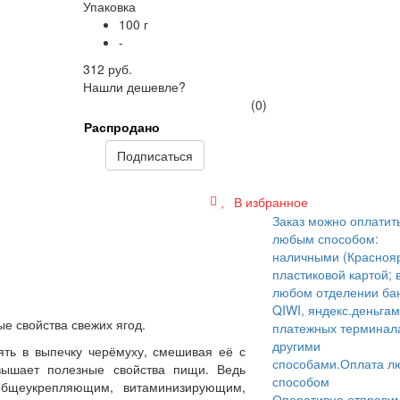
Упаковка
100 г
-
312 руб.
Нашли дешевле?
(0)
Распродано
Подписаться
В избранное
Заказ можно оплатит
любым способом:
наличными (Краснояр
пластиковой картой; 
любом отделении бан
QIWI, яндекс.деньгам
ые свойства свежих ягод.
платежных терминал
другими
ть в выпечку черёмуху, смешивая её с
способами.
Оплата л
вышает полезные свойства пищи. Ведь
способом
 общеукрепляющим, витаминизирующим,
Оперативно отправи