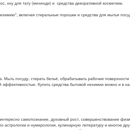
ос, хну для тату (мехенди) и средства декоративной косметики.
ехимию", включая стиральные порошки и средства для мытья посу
. Мыть посуду, стирать бельё, обрабатывать рабочие поверхност
ой эффективностью. Купить средства бытовой нехимии можно и в 
у интересно самопознание, духовный рост, совершенствование физ
и по астрологии и нумерологии, кулинарную литературу и многое др