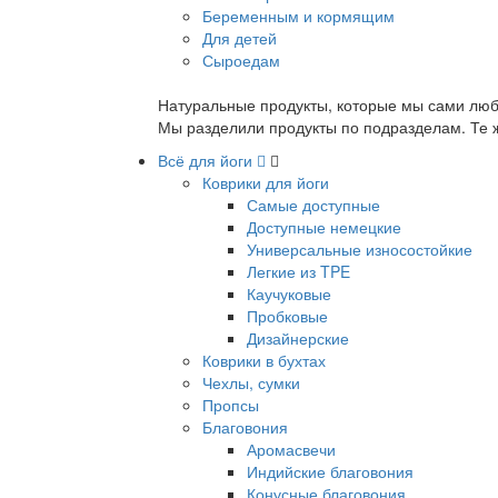
Беременным и кормящим
Для детей
Сыроедам
Натуральные продукты, которые мы сами люб
Мы разделили продукты по подразделам. Те ж
Всё для йоги
Коврики для йоги
Самые доступные
Доступные немецкие
Универсальные износостойкие
Легкие из TPE
Каучуковые
Пробковые
Дизайнерские
Коврики в бухтах
Чехлы, сумки
Пропсы
Благовония
Аромасвечи
Индийские благовония
Конусные благовония