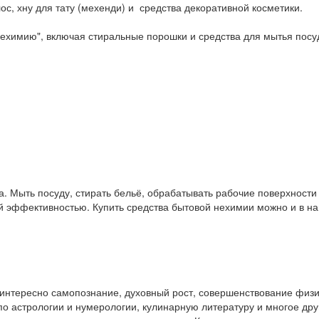
ос, хну для тату (мехенди) и средства декоративной косметики.
ехимию", включая стиральные порошки и средства для мытья посу
. Мыть посуду, стирать бельё, обрабатывать рабочие поверхност
ой эффективностью. Купить средства бытовой нехимии можно и в 
у интересно самопознание, духовный рост, совершенствование физ
и по астрологии и нумерологии, кулинарную литературу и многое др