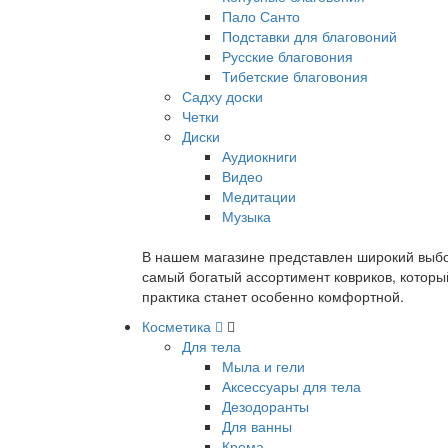
Пало Санто
Подставки для благовоний
Русские благовония
Тибетские благовония
Садху доски
Четки
Диски
Аудиокниги
Видео
Медитации
Музыка
В нашем магазине представлен широкий выбор
самый богатый ассортимент ковриков, которы
практика станет особенно комфортной.
Косметика
Для тела
Мыла и гели
Аксессуары для тела
Дезодоранты
Для ванны
Крема