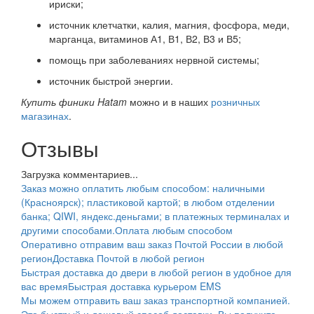
ириски;
источник клетчатки, калия, магния, фосфора, меди,
марганца, витаминов А1, В1, В2, В3 и В5;
помощь при заболеваниях нервной системы;
источник быстрой энергии.
Купить ф
иники Hatam
можно и в наших
розничных
магазинах
.
Отзывы
Загрузка комментариев...
Заказ можно оплатить любым способом: наличными
(Красноярск); пластиковой картой; в любом отделении
банка; QIWI, яндекс.деньгами; в платежных терминалах и
другими способами.
Оплата любым способом
Оперативно отправим ваш заказ Почтой России в любой
регион
Доставка Почтой в любой регион
Быстрая доставка до двери в любой регион в удобное для
вас время
Быстрая доставка курьером EMS
Мы можем отправить ваш заказ транспортной компанией.
Это быстрый и дешевый способ доставки. Вы получите