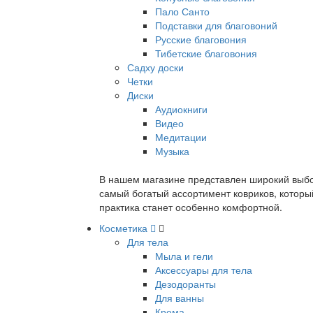
Пало Санто
Подставки для благовоний
Русские благовония
Тибетские благовония
Садху доски
Четки
Диски
Аудиокниги
Видео
Медитации
Музыка
В нашем магазине представлен широкий выбор
самый богатый ассортимент ковриков, которы
практика станет особенно комфортной.
Косметика
Для тела
Мыла и гели
Аксессуары для тела
Дезодоранты
Для ванны
Крема