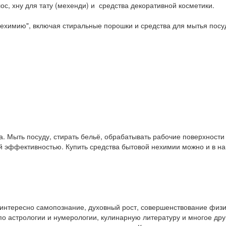
ос, хну для тату (мехенди) и средства декоративной косметики.
ехимию", включая стиральные порошки и средства для мытья посу
. Мыть посуду, стирать бельё, обрабатывать рабочие поверхност
ой эффективностью. Купить средства бытовой нехимии можно и в 
у интересно самопознание, духовный рост, совершенствование физ
и по астрологии и нумерологии, кулинарную литературу и многое др