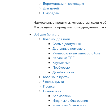
Беременным и кормящим
Для детей
Сыроедам
Натуральные продукты, которые мы сами люб
Мы разделили продукты по подразделам. Те ж
Всё для йоги
Коврики для йоги
Самые доступные
Доступные немецкие
Универсальные износостойкие
Легкие из TPE
Каучуковые
Пробковые
Дизайнерские
Коврики в бухтах
Чехлы, сумки
Пропсы
Благовония
Аромасвечи
Индийские благовония
Конусные благовония