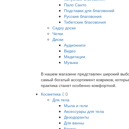
Пало Санто
Подставки для благовоний
Русские благовония
Тибетские благовония
Садху доски
Четки
Диски
Аудиокниги
Видео
Медитации
Музыка
В нашем магазине представлен широкий выбор
самый богатый ассортимент ковриков, которы
практика станет особенно комфортной.
Косметика
Для тела
Мыла и гели
Аксессуары для тела
Дезодоранты
Для ванны
Крема