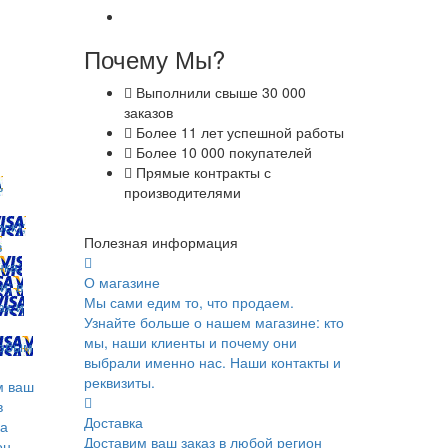
Почему Мы?
Выполнили свыше 30 000
заказов
Более 11 лет успешной работы
Более 10 000 покупателей
Прямые контракты с
ь
производителями
ск);
Полезная информация
в
ка;
О магазине
и; в
Мы сами едим то, что продаем.
ах и
Узнайте больше о нашем магазине: кто
мы, наши клиенты и почему они
юбым
выбрали именно нас. Наши контакты и
реквизиты.
м ваш
в
Доставка
ка
Доставим ваш заказ в любой регион
он