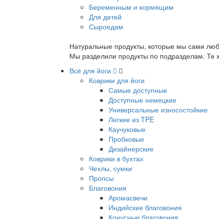
Беременным и кормящим
Для детей
Сыроедам
Натуральные продукты, которые мы сами люб
Мы разделили продукты по подразделам. Те ж
Всё для йоги
Коврики для йоги
Самые доступные
Доступные немецкие
Универсальные износостойкие
Легкие из TPE
Каучуковые
Пробковые
Дизайнерские
Коврики в бухтах
Чехлы, сумки
Пропсы
Благовония
Аромасвечи
Индийские благовония
Конусные благовония