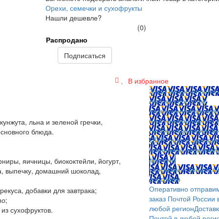
Орехи, семечки и сухофрукты
Нашли дешевле?
(0)
Распродано
Подписаться
В избранное
Заказ можно оплатит
любым способом:
наличными (Краснояр
пластиковой картой; 
кунжута, льна и зеленой гречки,
любом отделении бан
сновного блюда.
QIWI, яндекс.деньгам
платежных терминал
другими
ниры, яичницы, биококтейли, йогурт,
способами.
Оплата л
ба, выпечку, домашний шоколад,
способом
Оперативно отправи
рекуса, добавки для завтрака;
заказ Почтой России 
то
;
любой регион
Достав
 из сухофруктов.
Почтой в любой реги