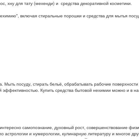
ос, хну для тату (мехенди) и средства декоративной косметики.
ехимию", включая стиральные порошки и средства для мытья посу
. Мыть посуду, стирать бельё, обрабатывать рабочие поверхност
ой эффективностью. Купить средства бытовой нехимии можно и в 
у интересно самопознание, духовный рост, совершенствование физ
и по астрологии и нумерологии, кулинарную литературу и многое др