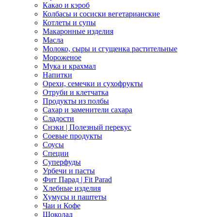
Какао и кэроб
Колбасы и сосиски вегетарианские
Котлеты и супы
Макаронные изделия
Масла
Молоко, сыры и сгущенка растительные
Мороженое
Мука и крахмал
Напитки
Орехи, семечки и сухофрукты
Отруби и клетчатка
Продукты из полбы
Сахар и заменители сахара
Сладости
Снэки | Полезный перекус
Соевые продукты
Соусы
Специи
Суперфуды
Урбечи и пасты
Фит Парад | Fit Parad
Хлебные изделия
Хумусы и паштеты
Чаи и Кофе
Шоколад