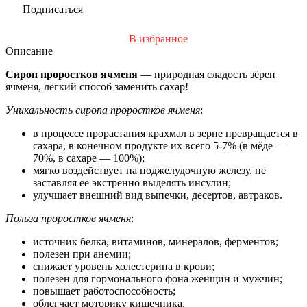
Подписаться
В избранное
Описание
Сироп проростков ячменя
— природная сладость зёрен
ячменя, лёгкий способ заменить сахар!
Уникальность сиропа проростков ячменя
:
в процессе прорастания крахмал в зерне превращается в
сахара, в конечном продукте их всего 5-7% (в мёде —
70%, в сахаре — 100%);
мягко воздействует на поджелудочную железу, не
заставляя её экстренно выделять инсулин;
улучшает внешний вид выпечки, десертов, автраков.
Польза проростков ячменя
:
источник белка, витаминов, минералов, ферментов;
полезен при анемии;
снижает уровень холестерина в крови;
полезен для гормонального фона женщин и мужчин;
повышает работоспособность;
облегчает моторику кишечника.