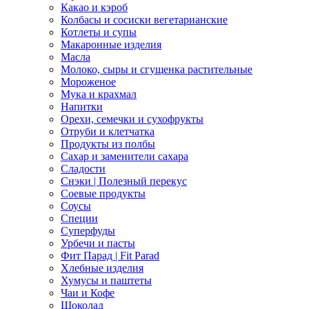
Какао и кэроб
Колбасы и сосиски вегетарианские
Котлеты и супы
Макаронные изделия
Масла
Молоко, сыры и сгущенка растительные
Мороженое
Мука и крахмал
Напитки
Орехи, семечки и сухофрукты
Отруби и клетчатка
Продукты из полбы
Сахар и заменители сахара
Сладости
Снэки | Полезный перекус
Соевые продукты
Соусы
Специи
Суперфуды
Урбечи и пасты
Фит Парад | Fit Parad
Хлебные изделия
Хумусы и паштеты
Чаи и Кофе
Шоколад