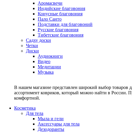
Аромасвечи
Индийские благовония
Конусные благовония
Пало Санто
Подставки для благовоний
Русские благовония
Тибетские благовония
Садху доски
Четки
Диски
Аудиокниги
Видео
Медитации
Музыка
В нашем магазине представлен широкий выбор товаров дл
ассортимент ковриков, который можно найти в России. П
комфортной.
Косметика
Для тела
Мыла и гели
Аксессуары для тела
Дезодоранты