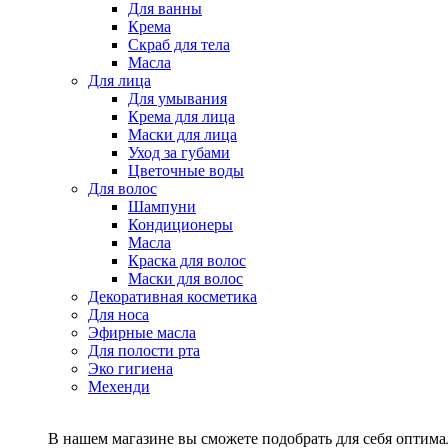
Для ванны
Крема
Скраб для тела
Масла
Для лица
Для умывания
Крема для лица
Маски для лица
Уход за губами
Цветочные воды
Для волос
Шампуни
Кондиционеры
Масла
Краска для волос
Маски для волос
Декоративная косметика
Для носа
Эфирные масла
Для полости рта
Эко гигиена
Мехенди
В нашем магазине вы сможете подобрать для себя оптималь