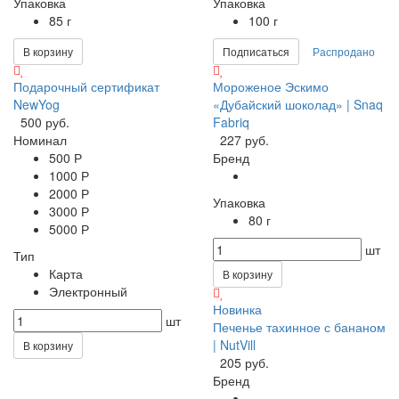
Упаковка
Упаковка
85 г
100 г
В корзину
Подписаться
Распродано
Подарочный сертификат
Мороженое Эскимо
NewYog
«Дубайский шоколад» | Snaq
500 руб.
Fabriq
Номинал
227 руб.
500 Р
Бренд
1000 Р
2000 Р
Упаковка
3000 Р
80 г
5000 Р
шт
Тип
Карта
В корзину
Электронный
Новинка
шт
Печенье тахинное с бананом
| NutVill
В корзину
205 руб.
Бренд