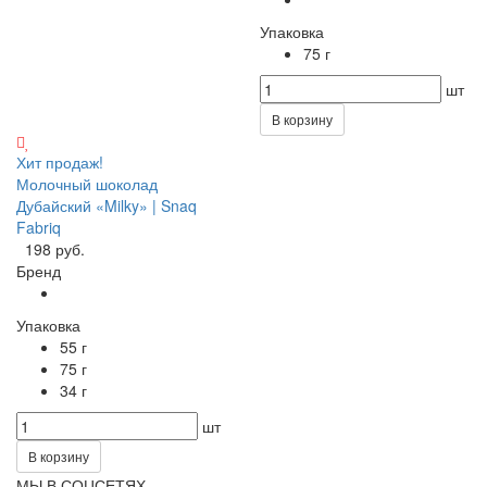
Упаковка
75 г
шт
В корзину
Хит продаж!
Молочный шоколад
Дубайский «Milky» | Snaq
Fabriq
198 руб.
Бренд
Упаковка
55 г
75 г
34 г
шт
В корзину
МЫ В СОЦСЕТЯХ