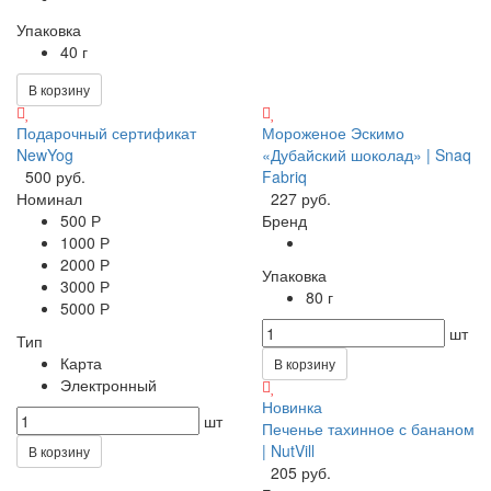
Упаковка
40 г
В корзину
Подарочный сертификат
Мороженое Эскимо
NewYog
«Дубайский шоколад» | Snaq
500 руб.
Fabriq
Номинал
227 руб.
500 Р
Бренд
1000 Р
2000 Р
Упаковка
3000 Р
80 г
5000 Р
шт
Тип
Карта
В корзину
Электронный
Новинка
шт
Печенье тахинное с бананом
| NutVill
В корзину
205 руб.