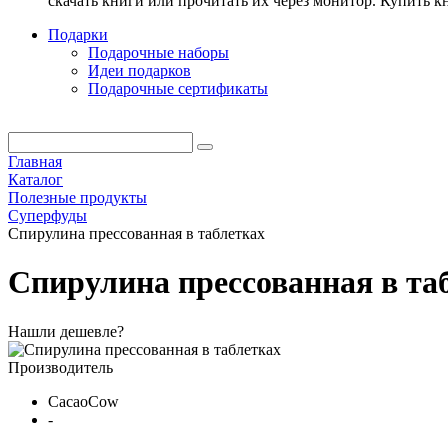
скачать книги или прочитать их через монитор. Купить 
Подарки
Подарочные наборы
Идеи подарков
Подарочные сертификаты
Главная
Каталог
Полезные продукты
Суперфуды
Спирулина прессованная в таблетках
Спирулина прессованная в та
Нашли дешевле?
Производитель
CacaoCow
-