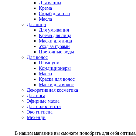
Для ванны
Крема
Скраб для тела
Масла
Для лица
Для умывания
Крема для лица
Маски для лица
Уход за губами
Цветочные воды
Для волос
Шампуни
Кондиционеры
Масла
Краска для волос
Маски для волос
Декоративная косметика
Для носа
Эфирные масла
Для полости рта
Эко гигиена
Мехенди
В нашем магазине вы сможете подобрать для себя оптималь