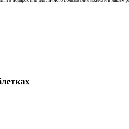
книги в подарок или для личного пользования можно и в нашем р
блетках