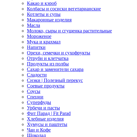
Какао и кэроб
Колбасы и сосиски вегетарианские
Котлеты и супы
Макаронные изделия
Масла
Молоко, сыры и сгущенка растительные
Мороженое
Мука и крахмал
Напитки
Орехи, семечки и сухофрукты
Отруби и клетчатка
Продукты из полбы
Сахар и заменители сахара
Сладости
Снэки | Полезный перекус
Соевые продукты
Соусы
Специи
Суперфуды
Урбечи и пасты
Фит Парад | Fit Parad
Хлебные изделия
Хумусы и паштеты
Чаи и Кофе
Шоколад