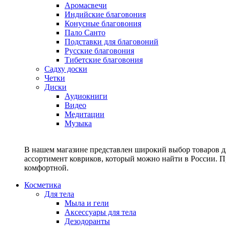
Аромасвечи
Индийские благовония
Конусные благовония
Пало Санто
Подставки для благовоний
Русские благовония
Тибетские благовония
Садху доски
Четки
Диски
Аудиокниги
Видео
Медитации
Музыка
В нашем магазине представлен широкий выбор товаров дл
ассортимент ковриков, который можно найти в России. П
комфортной.
Косметика
Для тела
Мыла и гели
Аксессуары для тела
Дезодоранты