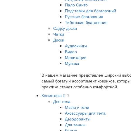
Пало Санто
Подставки для благовоний
Русские благовония
Тибетские благовония
Садху доски
Четки
Диски
Аудиокниги
Видео
Медитации
Музыка
В нашем магазине представлен широкий выбор
самый богатый ассортимент ковриков, которы
практика станет особенно комфортной.
Косметика
Для тела
Мыла и гели
Аксессуары для тела
Дезодоранты
Для ванны
Крема