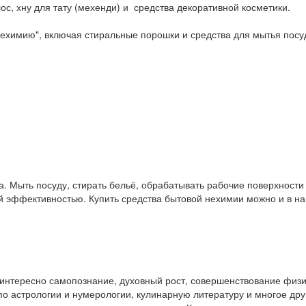
ос, хну для тату (мехенди) и средства декоративной косметики.
ехимию", включая стиральные порошки и средства для мытья посу
. Мыть посуду, стирать бельё, обрабатывать рабочие поверхност
ой эффективностью. Купить средства бытовой нехимии можно и в 
у интересно самопознание, духовный рост, совершенствование физ
и по астрологии и нумерологии, кулинарную литературу и многое др