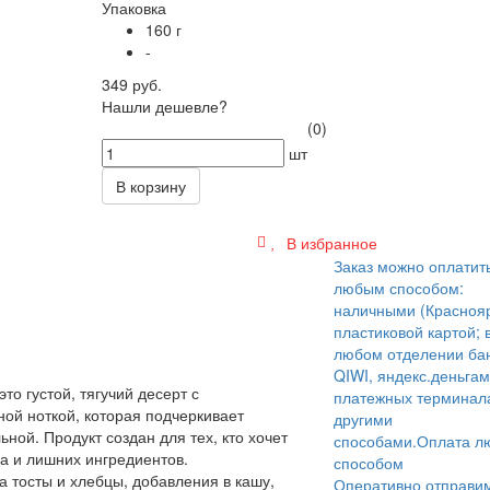
Упаковка
160 г
-
349 руб.
Нашли дешевле?
(0)
шт
В корзину
В избранное
Заказ можно оплатит
любым способом:
наличными (Краснояр
пластиковой картой; 
любом отделении бан
QIWI, яндекс.деньгам
это густой, тягучий десерт с
платежных терминал
ой ноткой, которая подчеркивает
другими
ьной. Продукт создан для тех, кто хочет
способами.
Оплата л
а и лишних ингредиентов.
способом
 тосты и хлебцы, добавления в кашу,
Оперативно отправи