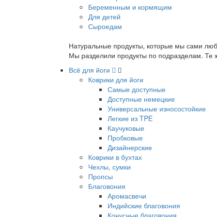
Беременным и кормящим
Для детей
Сыроедам
Натуральные продукты, которые мы сами люб
Мы разделили продукты по подразделам. Те ж
Всё для йоги
Коврики для йоги
Самые доступные
Доступные немецкие
Универсальные износостойкие
Легкие из TPE
Каучуковые
Пробковые
Дизайнерские
Коврики в бухтах
Чехлы, сумки
Пропсы
Благовония
Аромасвечи
Индийские благовония
Конусные благовония