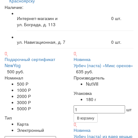
Красноярску
Наличие:
Интернет-магазин и
0
шт.
ул. Бограда, д. 113
ул. Навигационная, д. 7
0
шт.
Подарочный сертификат
Новинка
NewYog
Урбеч (паста) «Микс орехов»
500 руб.
635 руб.
Номинал
Производитель
500 Р
NutVill
1000 Р
Упаковка
2000 Р
180 г
3000 Р
5000 Р
шт
Тип
В корзину
Карта
Электронный
Новинка
Урбеч (паста) из ядер кешью