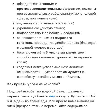
обладает
мочегонным и
противовоспалительным эффектом
, полезны
при воспалительных заболеваниях мочеполовой
сферы, при импотенции;
улучшает
с
остояние кожи и волос
;
укрепляет сосудистую стенку;
подавляет тягу к алкоголю и сладостям;
защищает организм
от жирового
гепатоза
, переедания, дисбактериоза (благодаря
масляной кислоте в составе);
богата
омега-3 и 6 жирными кислотами
,
способствует снижению уровня холестерина в
крови;
содержит легко усвояемые незаменимые
аминокислоты — укрепляет
иммунитет
и
способствуют набору мышечной массы;
Как кушать урбеч из конопли?
Подогрейте урбеч на водяной бане, тщательно
перемешайте и добавьте
мёд
по вкусу. Кушайте по 1-2
ч.л. в день во время еды. Или просто намазывайте на
хлеб (предварительно перемешайте содержимое