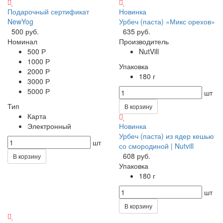
Подарочный сертификат
Новинка
NewYog
Урбеч (паста) «Микс орехов»
500 руб.
635 руб.
Номинал
Производитель
500 Р
NutVill
1000 Р
Упаковка
2000 Р
180 г
3000 Р
5000 Р
шт
Тип
В корзину
Карта
Электронный
Новинка
Урбеч (паста) из ядер кешью
шт
со смородиной | Nutvill
608 руб.
В корзину
Упаковка
180 г
шт
В корзину