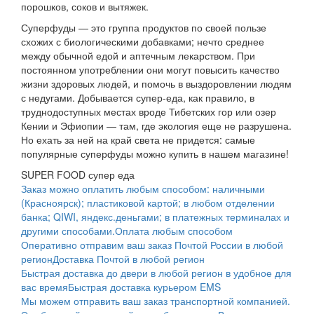
порошков, соков и вытяжек.
Суперфуды — это группа продуктов по своей пользе
схожих с биологическими добавками; нечто среднее
между обычной едой и аптечным лекарством. При
постоянном употреблении они могут повысить качество
жизни здоровых людей, и помочь в выздоровлении людям
с недугами. Добывается супер-еда, как правило, в
труднодоступных местах вроде Тибетских гор или озер
Кении и Эфиопии — там, где экология еще не разрушена.
Но ехать за ней на край света не придется: самые
популярные суперфуды можно купить в нашем магазине!
SUPER FOOD супер еда
Заказ можно оплатить любым способом: наличными
(Красноярск); пластиковой картой; в любом отделении
банка; QIWI, яндекс.деньгами; в платежных терминалах и
другими способами.
Оплата любым способом
Оперативно отправим ваш заказ Почтой России в любой
регион
Доставка Почтой в любой регион
Быстрая доставка до двери в любой регион в удобное для
вас время
Быстрая доставка курьером EMS
Мы можем отправить ваш заказ транспортной компанией.