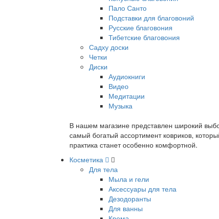
Пало Санто
Подставки для благовоний
Русские благовония
Тибетские благовония
Садху доски
Четки
Диски
Аудиокниги
Видео
Медитации
Музыка
В нашем магазине представлен широкий выбор
самый богатый ассортимент ковриков, которы
практика станет особенно комфортной.
Косметика
Для тела
Мыла и гели
Аксессуары для тела
Дезодоранты
Для ванны
Крема