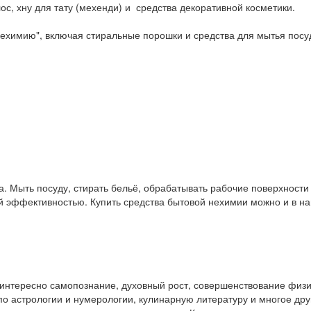
ос, хну для тату (мехенди) и средства декоративной косметики.
ехимию", включая стиральные порошки и средства для мытья посу
. Мыть посуду, стирать бельё, обрабатывать рабочие поверхност
ой эффективностью. Купить средства бытовой нехимии можно и в 
у интересно самопознание, духовный рост, совершенствование физ
и по астрологии и нумерологии, кулинарную литературу и многое др