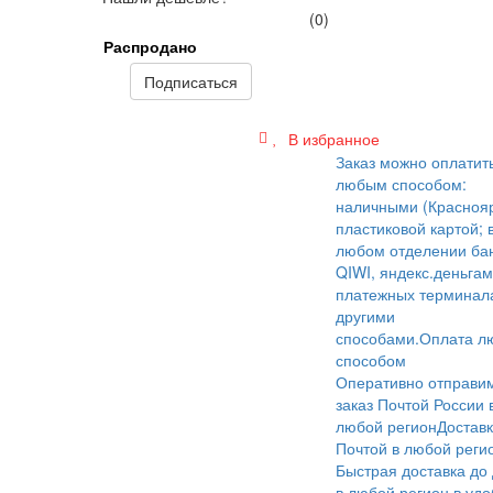
(0)
Распродано
Подписаться
В избранное
Заказ можно оплатит
любым способом:
наличными (Краснояр
пластиковой картой; 
любом отделении бан
QIWI, яндекс.деньгам
платежных терминал
другими
способами.
Оплата л
способом
Оперативно отправи
заказ Почтой России 
любой регион
Достав
Почтой в любой реги
Быстрая доставка до
в любой регион в уд