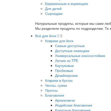
Беременным и кормящим
Для детей
Сыроедам
Натуральные продукты, которые мы сами люб
Мы разделили продукты по подразделам. Те ж
Всё для йоги
Коврики для йоги
Самые доступные
Доступные немецкие
Универсальные износостойкие
Легкие из TPE
Каучуковые
Пробковые
Дизайнерские
Коврики в бухтах
Чехлы, сумки
Пропсы
Благовония
Аромасвечи
Индийские благовония
Конусные благовония