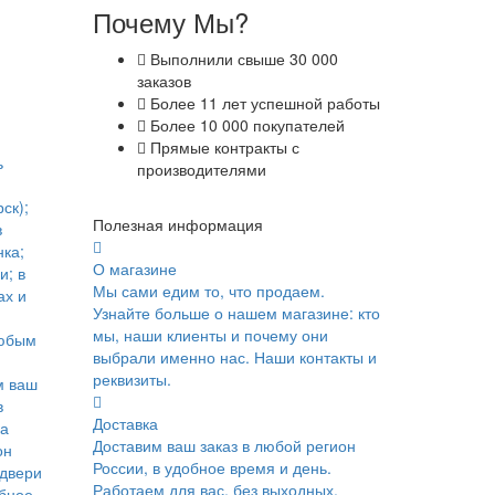
Почему Мы?
Выполнили свыше 30 000
заказов
Более 11 лет успешной работы
Более 10 000 покупателей
Прямые контракты с
ь
производителями
ск);
Полезная информация
в
ка;
О магазине
и; в
Мы сами едим то, что продаем.
ах и
Узнайте больше о нашем магазине: кто
мы, наши клиенты и почему они
юбым
выбрали именно нас. Наши контакты и
реквизиты.
м ваш
в
Доставка
ка
Доставим ваш заказ в любой регион
он
России, в удобное время и день.
 двери
Работаем для вас, без выходных.
обное