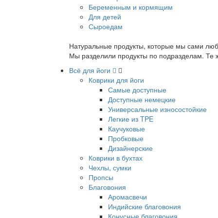
Беременным и кормящим
Для детей
Сыроедам
Натуральные продукты, которые мы сами люб
Мы разделили продукты по подразделам. Те ж
Всё для йоги
Коврики для йоги
Самые доступные
Доступные немецкие
Универсальные износостойкие
Легкие из TPE
Каучуковые
Пробковые
Дизайнерские
Коврики в бухтах
Чехлы, сумки
Пропсы
Благовония
Аромасвечи
Индийские благовония
Конусные благовония