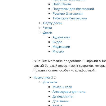
Пало Санто
Подставки для благовоний
Русские благовония
Тибетские благовония
Садху доски
Четки
Диски
Аудиокниги
Видео
Медитации
Музыка
В нашем магазине представлен широкий выбор
самый богатый ассортимент ковриков, которы
практика станет особенно комфортной.
Косметика
Для тела
Мыла и гели
Аксессуары для тела
Дезодоранты
Для ванны
Крема