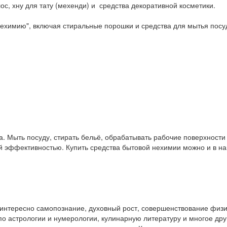
ос, хну для тату (мехенди) и средства декоративной косметики.
ехимию", включая стиральные порошки и средства для мытья посу
. Мыть посуду, стирать бельё, обрабатывать рабочие поверхност
ой эффективностью. Купить средства бытовой нехимии можно и в 
у интересно самопознание, духовный рост, совершенствование физ
и по астрологии и нумерологии, кулинарную литературу и многое др