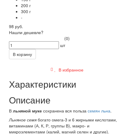
200 г
300 г
-
98 руб.
Нашли дешевле?
(0)
шт
В корзину
В избранное
Характеристики
Описание
В
льняной муке
сохранена вся польза
семян льна
.
Льняное семя
богато омега-3 и 6 жирными кислотами,
витаминами (А, К, Р, группы В), макро- и
микроэлементами (калий, магний селен и другие).