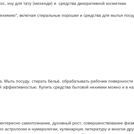
ос, хну для тату (мехенди) и средства декоративной косметики.
ехимию", включая стиральные порошки и средства для мытья посу
. Мыть посуду, стирать бельё, обрабатывать рабочие поверхност
ой эффективностью. Купить средства бытовой нехимии можно и в 
у интересно самопознание, духовный рост, совершенствование физ
и по астрологии и нумерологии, кулинарную литературу и многое др