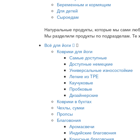
Беременным и кормящим
Для детей
Сыроедам
Натуральные продукты, которые мы сами люб
Мы разделили продукты по подразделам. Те ж
Всё для йоги
Коврики для йоги
Самые доступные
Доступные немецкие
Универсальные износостойкие
Легкие из TPE
Каучуковые
Пробковые
Дизайнерские
Коврики в бухтах
Чехлы, сумки
Пропсы
Благовония
Аромасвечи
Индийские благовония
Конусные благовония