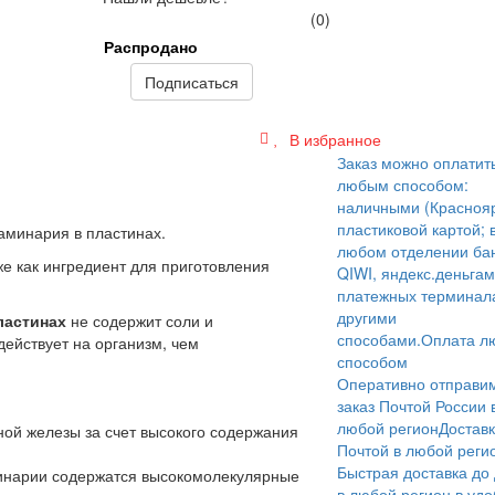
(0)
Распродано
Подписаться
В избранное
Заказ можно оплатит
любым способом:
наличными (Краснояр
пластиковой картой; 
минария в пластинах.
любом отделении бан
же как ингредиент для приготовления
QIWI, яндекс.деньгам
платежных терминал
другими
ластинах
не содержит соли и
способами.
Оплата л
действует на организм, чем
способом
Оперативно отправи
заказ Почтой России 
любой регион
Достав
ой железы за счет высокого содержания
Почтой в любой реги
Быстрая доставка до
инарии содержатся высокомолекулярные
в любой регион в уд