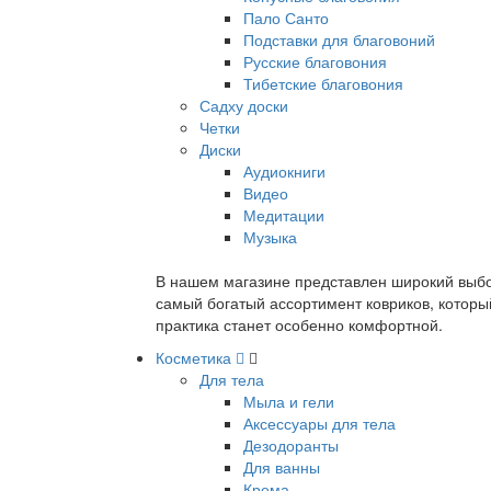
Пало Санто
Подставки для благовоний
Русские благовония
Тибетские благовония
Садху доски
Четки
Диски
Аудиокниги
Видео
Медитации
Музыка
В нашем магазине представлен широкий выбор
самый богатый ассортимент ковриков, которы
практика станет особенно комфортной.
Косметика
Для тела
Мыла и гели
Аксессуары для тела
Дезодоранты
Для ванны
Крема