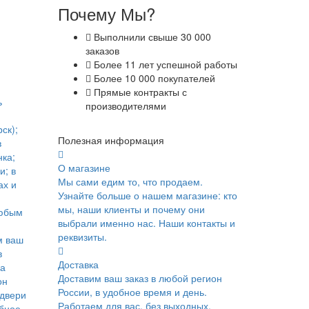
Почему Мы?
Выполнили свыше 30 000
заказов
Более 11 лет успешной работы
Более 10 000 покупателей
Прямые контракты с
ь
производителями
ск);
Полезная информация
в
ка;
О магазине
и; в
Мы сами едим то, что продаем.
ах и
Узнайте больше о нашем магазине: кто
мы, наши клиенты и почему они
юбым
выбрали именно нас. Наши контакты и
реквизиты.
м ваш
в
Доставка
ка
Доставим ваш заказ в любой регион
он
России, в удобное время и день.
 двери
Работаем для вас, без выходных.
обное