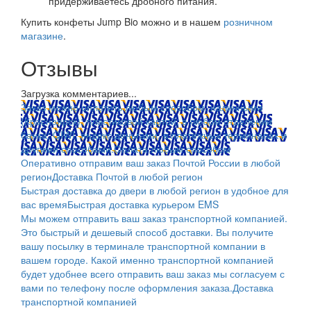
придерживаетесь дробного питания.
Купить конфеты Jump Bio можно и в нашем
розничном
магазине
.
Отзывы
Загрузка комментариев...
Заказ можно оплатить любым способом: наличными
(Красноярск); пластиковой картой; в любом отделении
банка; QIWI, яндекс.деньгами; в платежных терминалах и
другими способами.
Оплата любым способом
Оперативно отправим ваш заказ Почтой России в любой
регион
Доставка Почтой в любой регион
Быстрая доставка до двери в любой регион в удобное для
вас время
Быстрая доставка курьером EMS
Мы можем отправить ваш заказ транспортной компанией.
Это быстрый и дешевый способ доставки. Вы получите
вашу посылку в терминале транспортной компании в
вашем городе. Какой именно транспортной компанией
будет удобнее всего отправить ваш заказ мы согласуем с
вами по телефону после оформления заказа.
Доставка
транспортной компанией