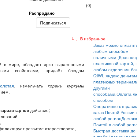
(0)
Распродано
Подписаться
В избранное
Заказ можно оплатит
любым способом:
наличными (Краснояр
пластиковой картой; 
 в мире, обладает ярко выраженными
любом отделении бан
ьными свойствами, придаёт блюдам
QIWI, яндекс.деньгам
платежных терминал
олотая
, измельчать
корень куркумы
другими
нием.
способами.
Оплата л
способом
Оперативно отправи
паразитарное
действие;
заказ Почтой России 
олеваний;
любой регион
Достав
;
Почтой в любой реги
филактирует развитие атеросклероза,
Быстрая доставка до
в любой регион в уд