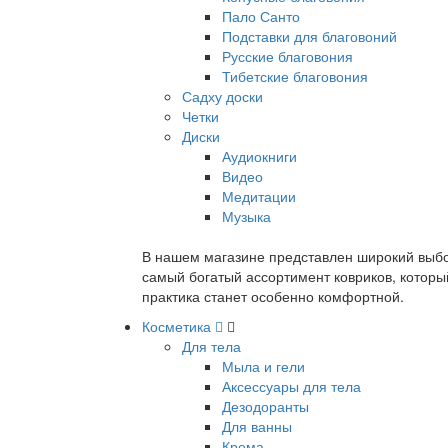
Пало Санто
Подставки для благовоний
Русские благовония
Тибетские благовония
Садху доски
Четки
Диски
Аудиокниги
Видео
Медитации
Музыка
В нашем магазине представлен широкий выбор
самый богатый ассортимент ковриков, которы
практика станет особенно комфортной.
Косметика
Для тела
Мыла и гели
Аксессуары для тела
Дезодоранты
Для ванны
Крема