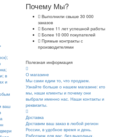
Почему Мы?
Выполнили свыше 30 000
заказов
Более 11 лет успешной работы
Более 10 000 покупателей
Прямые контракты с
ь
производителями
ск);
Полезная информация
в
ка;
О магазине
и; в
Мы сами едим то, что продаем.
ах и
Узнайте больше о нашем магазине: кто
мы, наши клиенты и почему они
юбым
выбрали именно нас. Наши контакты и
реквизиты.
м ваш
в
Доставка
ка
Доставим ваш заказ в любой регион
он
России, в удобное время и день.
 двери
Работаем для вас, без выходных.
обное