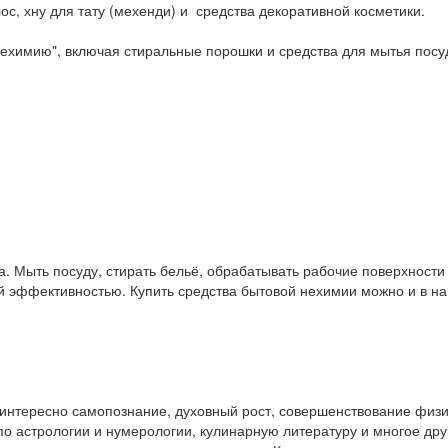
ос, хну для тату (мехенди) и средства декоративной косметики.
ехимию", включая стиральные порошки и средства для мытья посу
. Мыть посуду, стирать бельё, обрабатывать рабочие поверхност
ой эффективностью. Купить средства бытовой нехимии можно и в 
у интересно самопознание, духовный рост, совершенствование физ
и по астрологии и нумерологии, кулинарную литературу и многое др