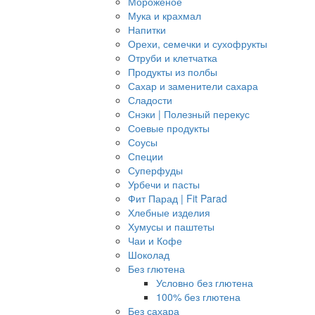
Мороженое
Мука и крахмал
Напитки
Орехи, семечки и сухофрукты
Отруби и клетчатка
Продукты из полбы
Сахар и заменители сахара
Сладости
Снэки | Полезный перекус
Соевые продукты
Соусы
Специи
Суперфуды
Урбечи и пасты
Фит Парад | Fit Parad
Хлебные изделия
Хумусы и паштеты
Чаи и Кофе
Шоколад
Без глютена
Условно без глютена
100% без глютена
Без сахара