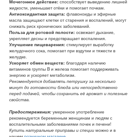
Мочегонное действие:
способствует выведению лишней
жидкости, уменьшает отёки и помогает почкам.
Антиоксидантная защита:
флавоноиды и эфирные
масла защищают клетки от старения и воспалений, могут
снижать риск хронических заболеваний.
Польза для ротовой полости:
освежает дыхание,
укрепляет десны и предотвращает воспаления.
Улучшение пищеварения:
стимулирует выработку
желудочного сока, помогает при вздутии и тяжести в
желудке.
Ускоряет обмен веществ:
благодаря наличию
витаминов группы B и железа помогает поддерживать
энергию и ускоряет метаболизм.
Рекомендуется добавлять петрушку за несколько
минут до готовности блюда или непосредственно
перед подачей, чтобы сохранить её аромат и полезные
свойства.
Предостережения:
умеренное употребление
рекомендуется беременным женщинам и людям с
воспалительными заболеваниями почек и печени!
Купить натуральные приправы и специи
можно и в
нашем
розничном магазине
.