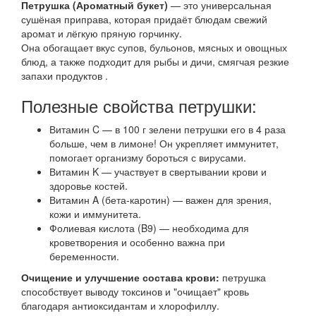
​Петрушка (Ароматный букет)
— это универсальная
сушёная приправа, которая придаёт блюдам свежий
аромат и лёгкую пряную горчинку.
Она обогащает вкус супов, бульонов, мясных и овощных
блюд, а также подходит для рыбы и дичи, смягчая резкие
запахи продуктов .
Полезные свойства петрушки:
Витамин C — в 100 г зелени петрушки его в 4 раза
больше, чем в лимоне! Он укрепляет иммунитет,
помогает организму бороться с вирусами.
Витамин K — участвует в свертывании крови и
здоровье костей.
Витамин A (бета-каротин) — важен для зрения,
кожи и иммунитета.
Фолиевая кислота (B9) — необходима для
кроветворения и особенно важна при
беременности.
Очищение и улучшение состава крови:
петрушка
способствует выводу токсинов и "очищает" кровь
благодаря антиоксидантам и хлорофиллу.