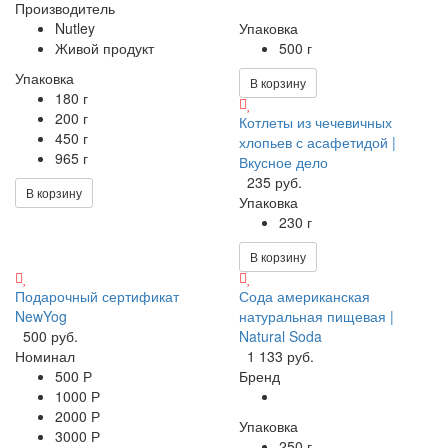
Производитель
Nutley
Упаковка
Живой продукт
500 г
Упаковка
В корзину
180 г
200 г
Котлеты из чечевичных
450 г
хлопьев с асафетидой |
965 г
Вкусное дело
235 руб.
В корзину
Упаковка
230 г
В корзину
Подарочный сертификат
Сода американская
NewYog
натуральная пищевая |
500 руб.
Natural Soda
Номинал
1 133 руб.
500 Р
Бренд
1000 Р
2000 Р
Упаковка
3000 Р
250 г