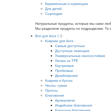
Беременным и кормящим
Для детей
Сыроедам
Натуральные продукты, которые мы сами люб
Мы разделили продукты по подразделам. Те ж
Всё для йоги
Коврики для йоги
Самые доступные
Доступные немецкие
Универсальные износостойкие
Легкие из TPE
Каучуковые
Пробковые
Дизайнерские
Коврики в бухтах
Чехлы, сумки
Пропсы
Благовония
Аромасвечи
Индийские благовония
Конусные благовония