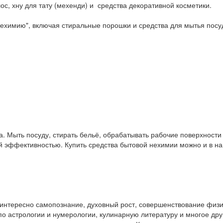
ос, хну для тату (мехенди) и средства декоративной косметики.
ехимию", включая стиральные порошки и средства для мытья посу
. Мыть посуду, стирать бельё, обрабатывать рабочие поверхност
ой эффективностью. Купить средства бытовой нехимии можно и в 
у интересно самопознание, духовный рост, совершенствование физ
и по астрологии и нумерологии, кулинарную литературу и многое др