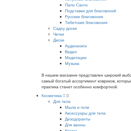
Пало Санто
Подставки для благовоний
Русские благовония
Тибетские благовония
Садху доски
Четки
Диски
Аудиокниги
Видео
Медитации
Музыка
В нашем магазине представлен широкий выбор
самый богатый ассортимент ковриков, которы
практика станет особенно комфортной.
Косметика
Для тела
Мыла и гели
Аксессуары для тела
Дезодоранты
Для ванны
Крема