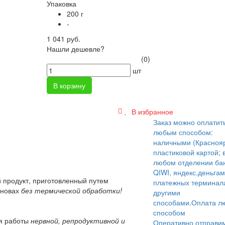
Упаковка
200 г
-
1 041 руб.
Нашли дешевле?
(0)
шт
В корзину
В избранное
Заказ можно оплатит
любым способом:
наличными (Краснояр
пластиковой картой; 
любом отделении бан
QIWI, яндекс.деньгам
 продукт, приготовленный путем
платежных терминал
рновах
без термической обработки!
другими
способами.
Оплата л
способом
ля работы
нервной, репродуктивной и
Оперативно отправи