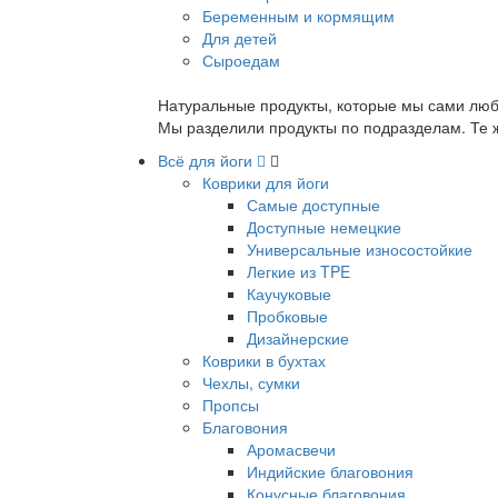
Беременным и кормящим
Для детей
Сыроедам
Натуральные продукты, которые мы сами люб
Мы разделили продукты по подразделам. Те ж
Всё для йоги
Коврики для йоги
Самые доступные
Доступные немецкие
Универсальные износостойкие
Легкие из TPE
Каучуковые
Пробковые
Дизайнерские
Коврики в бухтах
Чехлы, сумки
Пропсы
Благовония
Аромасвечи
Индийские благовония
Конусные благовония