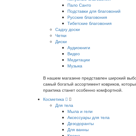
Пало Санто
Подставки для благовоний
Русские благовония
Тибетские благовония
Садху доски
Четки
Диски
Аудиокниги
Видео
Медитации
Музыка
В нашем магазине представлен широкий выбор
самый богатый ассортимент ковриков, которы
практика станет особенно комфортной.
Косметика
Для тела
Мыла и гели
Аксессуары для тела
Дезодоранты
Для ванны
Крема