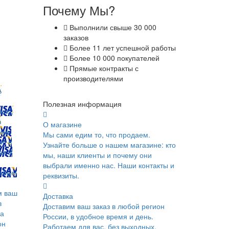
Почему Мы?
Выполнили свыше 30 000
заказов
Более 11 лет успешной работы
Более 10 000 покупателей
Прямые контракты с
производителями
ь
Полезная информация
ск);
в
О магазине
ка;
Мы сами едим то, что продаем.
и; в
Узнайте больше о нашем магазине: кто
ах и
мы, наши клиенты и почему они
выбрали именно нас. Наши контакты и
юбым
реквизиты.
м ваш
Доставка
в
Доставим ваш заказ в любой регион
ка
России, в удобное время и день.
он
Работаем для вас, без выходных.