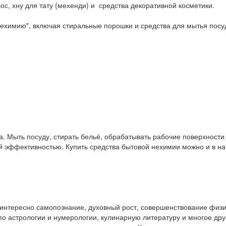
ос, хну для тату (мехенди) и средства декоративной косметики.
ехимию", включая стиральные порошки и средства для мытья посу
. Мыть посуду, стирать бельё, обрабатывать рабочие поверхност
ой эффективностью. Купить средства бытовой нехимии можно и в 
у интересно самопознание, духовный рост, совершенствование физ
и по астрологии и нумерологии, кулинарную литературу и многое др