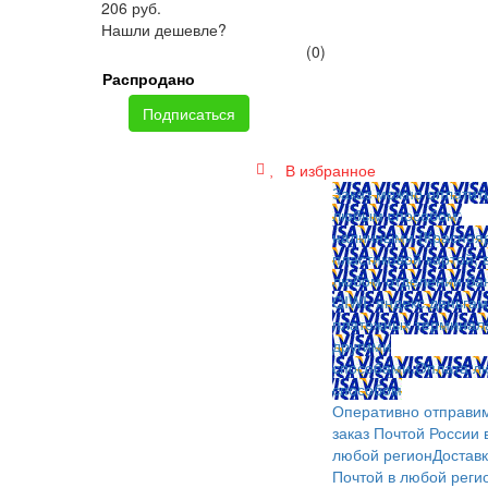
206 руб.
Нашли дешевле?
(0)
Распродано
Подписаться
В избранное
Заказ можно оплатит
любым способом:
наличными (Краснояр
пластиковой картой; 
любом отделении бан
QIWI, яндекс.деньгам
платежных терминал
другими
способами.
Оплата л
способом
Оперативно отправи
заказ Почтой России 
любой регион
Достав
Почтой в любой реги