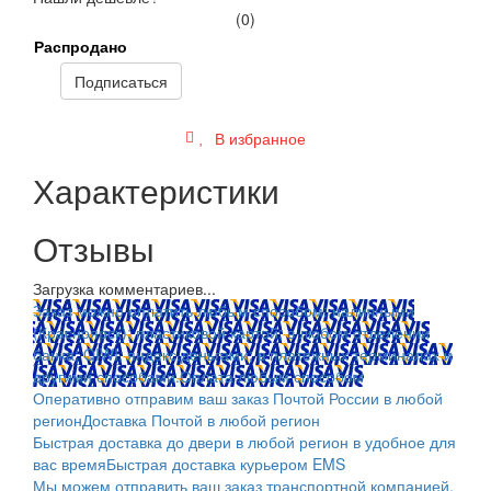
(0)
Распродано
Подписаться
В избранное
Характеристики
Отзывы
Загрузка комментариев...
Заказ можно оплатить любым способом: наличными
(Красноярск); пластиковой картой; в любом отделении
банка; QIWI, яндекс.деньгами; в платежных терминалах и
другими способами.
Оплата любым способом
Оперативно отправим ваш заказ Почтой России в любой
регион
Доставка Почтой в любой регион
Быстрая доставка до двери в любой регион в удобное для
вас время
Быстрая доставка курьером EMS
Мы можем отправить ваш заказ транспортной компанией.