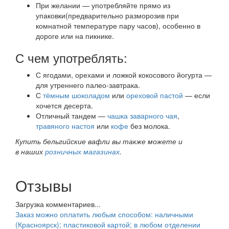
При желании — употребляйте прямо из
упаковки(предварительно разморозив при
комнатной температуре пару часов), особенно в
дороге или на пикнике.
С чем употреблять:
С ягодами, орехами и ложкой кокосового йогурта —
для утреннего палео-завтрака.
С
тёмным шоколадом
или
ореховой пастой
— если
хочется десерта.
Отличный тандем —
чашка заварного чая
,
травяного настоя
или
кофе
без молока.
Купить бельгийские вафли вы также можете и
в наших
розничных магазинах
.
Отзывы
Загрузка комментариев...
Заказ можно оплатить любым способом: наличными
(Красноярск); пластиковой картой; в любом отделении