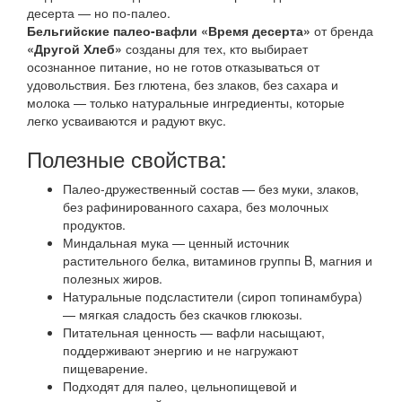
десерта — но по-палео.
Бельгийские палео-вафли «Время десерта»
от бренда
«Другой Хлеб»
созданы для тех, кто выбирает
осознанное питание, но не готов отказываться от
удовольствия. Без глютена, без злаков, без сахара и
молока — только натуральные ингредиенты, которые
легко усваиваются и радуют вкус.
Полезные свойства:
Палео-дружественный состав — без муки, злаков,
без рафинированного сахара, без молочных
продуктов.
Миндальная мука — ценный источник
растительного белка, витаминов группы B, магния и
полезных жиров.
Натуральные подсластители (сироп топинамбура)
— мягкая сладость без скачков глюкозы.
Питательная ценность — вафли насыщают,
поддерживают энергию и не нагружают
пищеварение.
Подходят для палео, цельнопищевой и