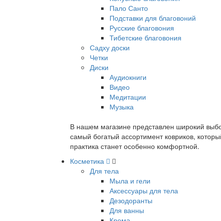
Пало Санто
Подставки для благовоний
Русские благовония
Тибетские благовония
Садху доски
Четки
Диски
Аудиокниги
Видео
Медитации
Музыка
В нашем магазине представлен широкий выбор
самый богатый ассортимент ковриков, которы
практика станет особенно комфортной.
Косметика
Для тела
Мыла и гели
Аксессуары для тела
Дезодоранты
Для ванны
Крема