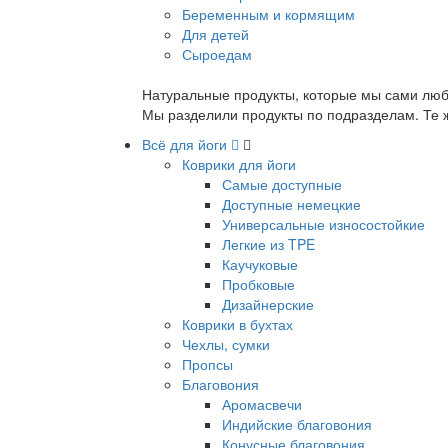
Беременным и кормящим
Для детей
Сыроедам
Натуральные продукты, которые мы сами люб
Мы разделили продукты по подразделам. Те ж
Всё для йоги
Коврики для йоги
Самые доступные
Доступные немецкие
Универсальные износостойкие
Легкие из TPE
Каучуковые
Пробковые
Дизайнерские
Коврики в бухтах
Чехлы, сумки
Пропсы
Благовония
Аромасвечи
Индийские благовония
Конусные благовония