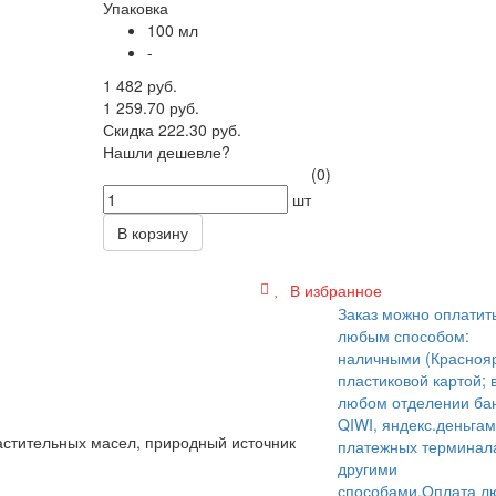
Упаковка
100 мл
-
1 482 руб.
1 259.70 руб.
Скидка 222.30 руб.
Нашли дешевле?
(0)
шт
В корзину
В избранное
Заказ можно оплатит
любым способом:
наличными (Краснояр
пластиковой картой; 
любом отделении бан
QIWI, яндекс.деньгам
стительных масел, природный источник
платежных терминал
другими
способами.
Оплата л