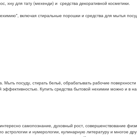
ос, хну для тату (мехенди) и средства декоративной косметики.
ехимию", включая стиральные порошки и средства для мытья посу
. Мыть посуду, стирать бельё, обрабатывать рабочие поверхност
ой эффективностью. Купить средства бытовой нехимии можно и в 
у интересно самопознание, духовный рост, совершенствование физ
и по астрологии и нумерологии, кулинарную литературу и многое др