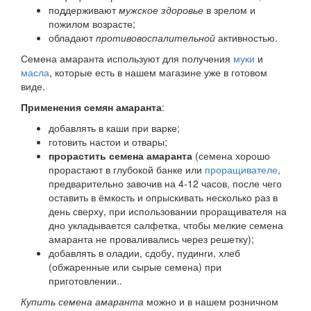
поддерживают
мужское здоровье
в зрелом и
пожилом возрасте;
обладают
противовоспалительной
активностью.
Семена амаранта используют для получения
муки
и
масла
, которые есть в нашем магазине уже в готовом
виде.
Применения семян амаранта
:
добавлять в каши при варке;
готовить настои и отвары;
прорастить семена амаранта
(семена хорошо
прорастают в глубокой банке или
проращивателе
,
предварительно завочив на 4-12 часов, после чего
оставить в ёмкость и опрыскивать несколько раз в
день сверху, при использовании проращивателя на
дно укладывается салфетка, чтобы мелкие семена
амаранта не проваливались через решетку);
добавлять в оладии, сдобу, пудинги, хлеб
(обжаренные или сырые семена) при
приготовлении..
Купить семена амаранта
можно и в нашем розничном