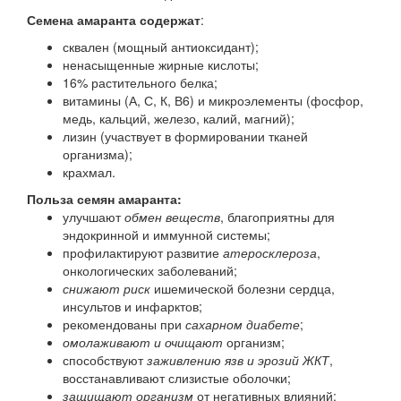
Семена амаранта содержат
:
сквален (мощный антиоксидант);
ненасыщенные жирные кислоты;
16% растительного белка;
витамины (А, С, К, В6) и микроэлементы (фосфор,
медь, кальций, железо, калий, магний);
лизин (участвует в формировании тканей
организма);
крахмал.
Польза семян амаранта:
улучшают
обмен веществ
, благоприятны для
эндокринной и иммунной системы;
профилактируют развитие
атеросклероза
,
онкологических заболеваний;
снижают риск
ишемической болезни сердца,
инсультов и инфарктов;
рекомендованы при
сахарном диабете
;
омолаживают и очищают
организм;
способствуют
заживлению язв и эрозий ЖКТ
,
восстанавливают слизистые оболочки;
защищают организм
от негативных влияний;