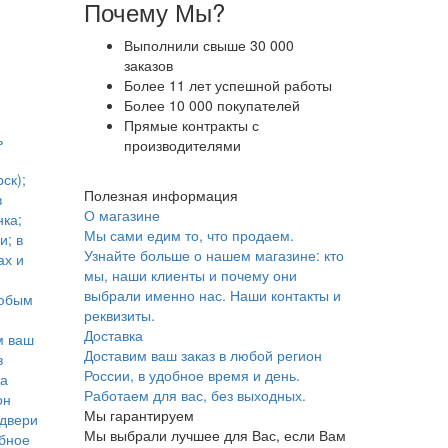
Почему Мы?
Выполнили свыше 30 000
заказов
Более 11 лет успешной работы
Более 10 000 покупателей
Прямые контракты с
ь
производителями
ск);
Полезная информация
в
О магазине
ка;
Мы сами едим то, что продаем.
и; в
Узнайте больше о нашем магазине: кто
ах и
мы, наши клиенты и почему они
выбрали именно нас. Наши контакты и
юбым
реквизиты.
Доставка
м ваш
Доставим ваш заказ в любой регион
в
России, в удобное время и день.
ка
Работаем для вас, без выходных.
он
Мы гарантируем
 двери
Мы выбрали лучшее для Вас, если Вам
обное