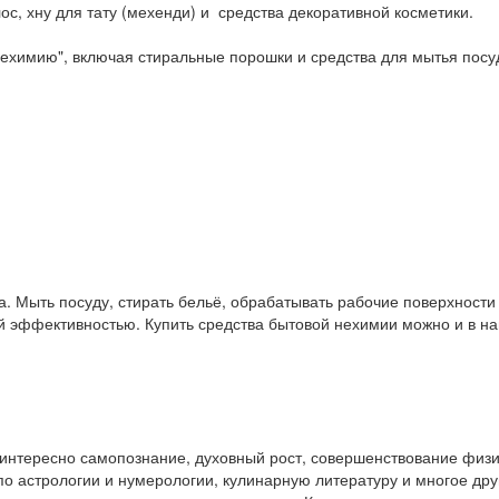
ос, хну для тату (мехенди) и средства декоративной косметики.
ехимию", включая стиральные порошки и средства для мытья посу
. Мыть посуду, стирать бельё, обрабатывать рабочие поверхност
ой эффективностью. Купить средства бытовой нехимии можно и в 
у интересно самопознание, духовный рост, совершенствование физ
и по астрологии и нумерологии, кулинарную литературу и многое др