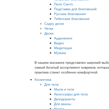
Пало Санто
Подставки для благовоний
Русские благовония
Тибетские благовония
Садху доски
Четки
Диски
Аудиокниги
Видео
Медитации
Музыка
В нашем магазине представлен широкий выбор
самый богатый ассортимент ковриков, которы
практика станет особенно комфортной.
Косметика
Для тела
Мыла и гели
Аксессуары для тела
Дезодоранты
Для ванны
Крема