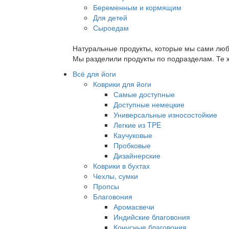
Беременным и кормящим
Для детей
Сыроедам
Натуральные продукты, которые мы сами люб
Мы разделили продукты по подразделам. Те ж
Всё для йоги
Коврики для йоги
Самые доступные
Доступные немецкие
Универсальные износостойкие
Легкие из TPE
Каучуковые
Пробковые
Дизайнерские
Коврики в бухтах
Чехлы, сумки
Пропсы
Благовония
Аромасвечи
Индийские благовония
Конусные благовония