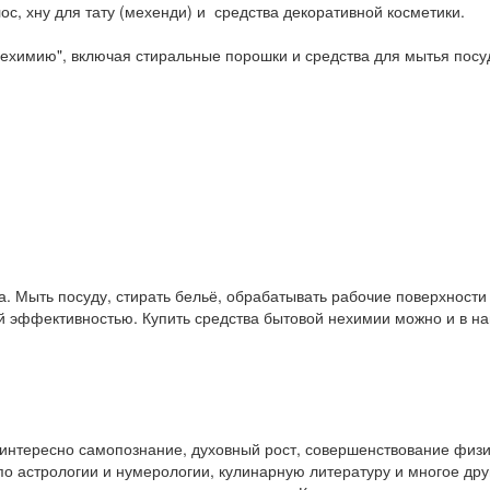
ос, хну для тату (мехенди) и средства декоративной косметики.
ехимию", включая стиральные порошки и средства для мытья посу
. Мыть посуду, стирать бельё, обрабатывать рабочие поверхност
ой эффективностью. Купить средства бытовой нехимии можно и в 
у интересно самопознание, духовный рост, совершенствование физ
и по астрологии и нумерологии, кулинарную литературу и многое др