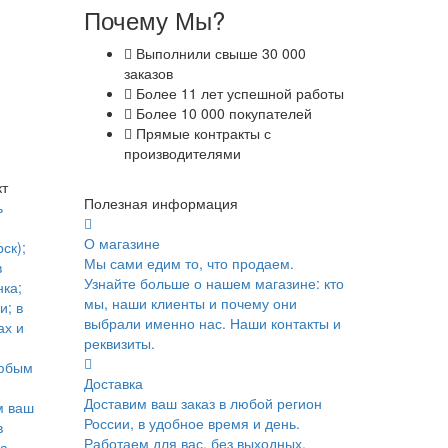
Почему Мы?
Выполнили свыше 30 000
заказов
Более 11 лет успешной работы
Более 10 000 покупателей
Прямые контракты с
производителями
кт
Полезная информация
ь
О магазине
ск);
Мы сами едим то, что продаем.
в
Узнайте больше о нашем магазине: кто
ка;
мы, наши клиенты и почему они
и; в
выбрали именно нас. Наши контакты и
ах и
реквизиты.
юбым
Доставка
Доставим ваш заказ в любой регион
м ваш
России, в удобное время и день.
в
Работаем для вас, без выходных.
ка