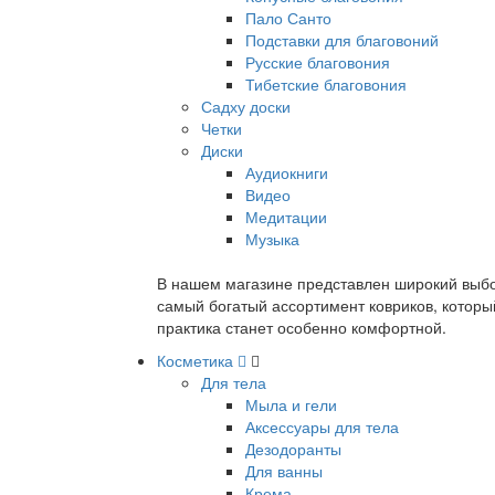
Пало Санто
Подставки для благовоний
Русские благовония
Тибетские благовония
Садху доски
Четки
Диски
Аудиокниги
Видео
Медитации
Музыка
В нашем магазине представлен широкий выбор
самый богатый ассортимент ковриков, которы
практика станет особенно комфортной.
Косметика
Для тела
Мыла и гели
Аксессуары для тела
Дезодоранты
Для ванны
Крема