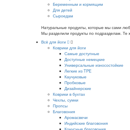
Беременным и кормящим
Для детей
Сыроедам
Натуральные продукты, которые мы сами люб
Мы разделили продукты по подразделам. Те ж
Всё для йоги
Коврики для йоги
Самые доступные
Доступные немецкие
Универсальные износостойкие
Легкие из TPE
Каучуковые
Пробковые
Дизайнерские
Коврики в бухтах
Чехлы, сумки
Пропсы
Благовония
Аромасвечи
Индийские благовония
Конусные благовония