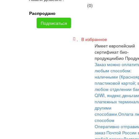
(0)
Распродано
Подписаться
В избранное
Имеет европейский
сертификат био-
продукции
Био Проду
Заказ можно оплатит
любым способом:
наличными (Краснояр
пластиковой картой; 
любом отделении бан
QIWI, яндекс.деньгам
платежных терминал
другими
способами.
Оплата л
способом
Оперативно отправи
заказ Почтой России 
любой регион
Достав