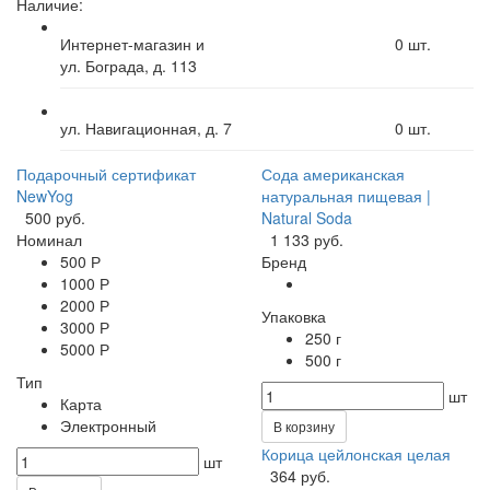
Наличие:
Интернет-магазин и
0
шт.
ул. Бограда, д. 113
ул. Навигационная, д. 7
0
шт.
Подарочный сертификат
Сода американская
NewYog
натуральная пищевая |
500 руб.
Natural Soda
Номинал
1 133 руб.
500 Р
Бренд
1000 Р
2000 Р
Упаковка
3000 Р
250 г
5000 Р
500 г
Тип
шт
Карта
Электронный
В корзину
Корица цейлонская целая
шт
364 руб.